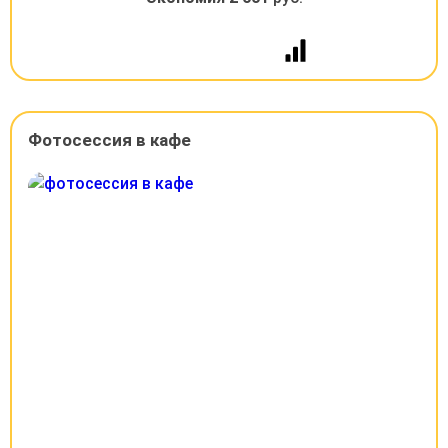
Фотосессия в кафе