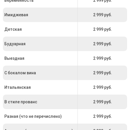
Беременность
2 999 руб.
Имиджевая
2 999 руб.
Детская
2 999 руб.
Будуарная
2 999 руб.
Выездная
2 999 руб.
С бокалом вина
2 999 руб.
Итальянская
2 999 руб.
В стиле прованс
2 999 руб.
Разная (что не перечислено)
2 999 руб.