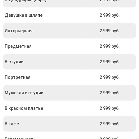
Девушка в шляпе
2 999 руб.
Интерьерная
2 999 руб.
Предметная
2 999 руб.
В студии
2 999 руб.
Портретная
2 999 руб.
Мужская в студии
2 999 руб.
В красном платье
2 999 руб.
В кафе
2 999 руб.