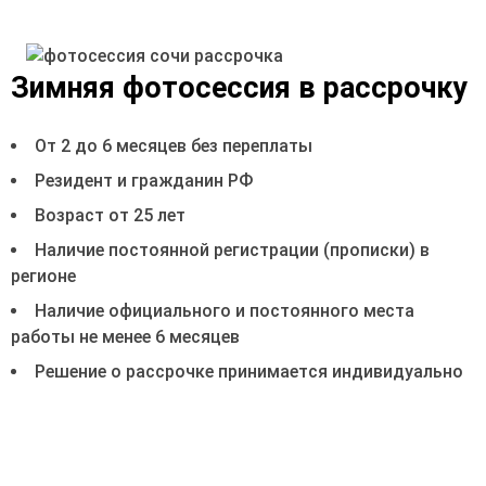
природа
совет
тема
может
Зимняя фотосессия в рассрочку
сделать
студия
семейный
одежда
От 2 до 6 месяцев без переплаты
снег
поза
Резидент и гражданин РФ
интересный
портрет
Возраст от 25 лет
праздник
снежный
Наличие постоянной регистрации (прописки) в
регионе
Наличие официального и постоянного места
работы не менее 6 месяцев
Решение о рассрочке принимается индивидуально