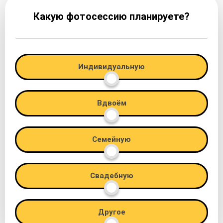
Какую фотосессию планируете?
Индивидуальную
Вдвоём
Семейную
Свадебную
Другое