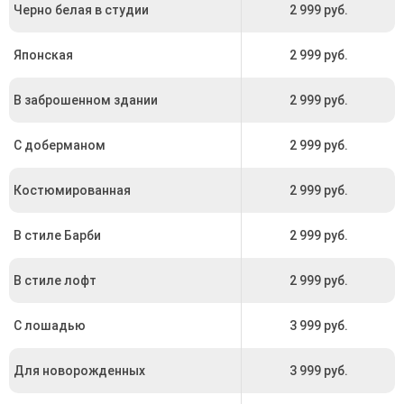
Черно белая в студии
2 999 руб.
Японская
2 999 руб.
В заброшенном здании
2 999 руб.
С доберманом
2 999 руб.
Костюмированная
2 999 руб.
В стиле Барби
2 999 руб.
В стиле лофт
2 999 руб.
С лошадью
3 999 руб.
Для новорожденных
3 999 руб.