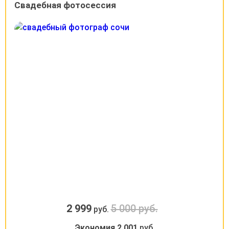
Свадебная фотосессия
2 999
5 000 руб.
руб.
Экономия
2 001
руб.