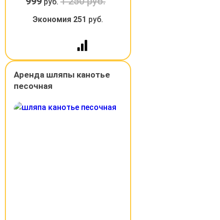
999
1 250 руб.
руб.
Экономия
251
руб.
Аренда шляпы канотье
песочная