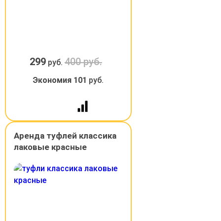
299
400 руб.
руб.
Экономия
101
руб.
Аренда туфлей классика
лаковые красные