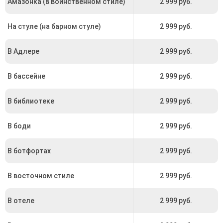
Амазонка (в воинственном стиле)
2 999 руб.
На стуле (на барном стуле)
2 999 руб.
В Адлере
2 999 руб.
В бассейне
2 999 руб.
В библиотеке
2 999 руб.
В боди
2 999 руб.
В ботфортах
2 999 руб.
В восточном стиле
2 999 руб.
В отеле
2 999 руб.