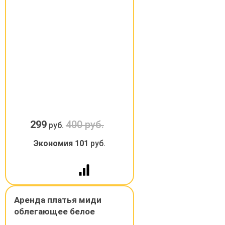
299
400 руб.
руб.
Экономия
101
руб.
Аренда платья миди
облегающее белое