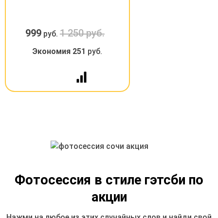
999
1 250 руб.
руб.
Экономия
251
руб.
Фотосессия в стиле гэтсби по
акции
Нажми на любое из этих случайных слов и найди свой