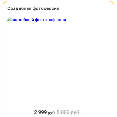
Свадебная фотосессия
2 999
5 000 руб.
руб.