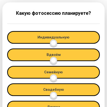
Какую фотосессию планируете?
Индивидуальную
Вдвоём
Семейную
Свадебную