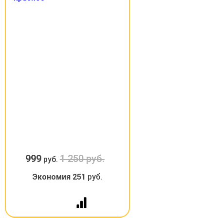
999
1 250 руб.
руб.
Экономия
251
руб.