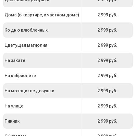
Дома (в квартире, в частном доме)
2 999 руб.
Ко дню влюбленных
2 999 руб.
Цветущая магнолия
2 999 руб.
На закате
2 999 руб.
На кабриолете
2 999 руб.
На мотоцикле девушки
2 999 руб.
На улице
2 999 руб.
Пикник
2 999 руб.