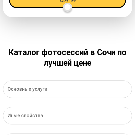
Другое
Каталог фотосессий в Сочи по
лучшей цене
Основные услуги
Иные свойства