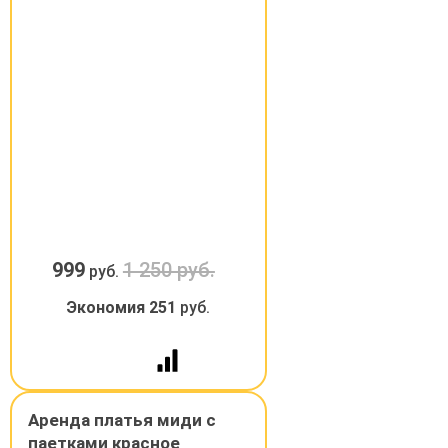
999
1 250 руб.
руб.
Экономия
251
руб.
Аренда платья миди с
паетками красное