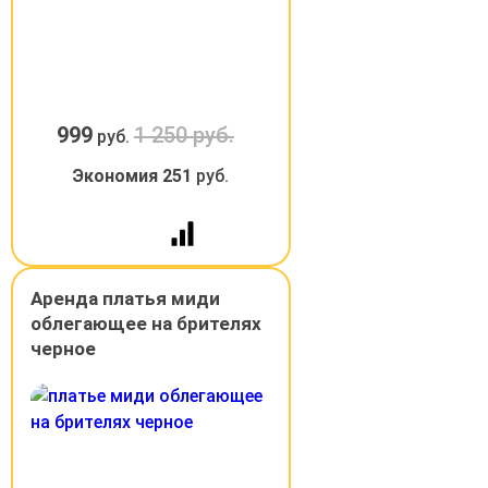
999
1 250 руб.
руб.
Экономия
251
руб.
Аренда платья миди
облегающее на брителях
черное