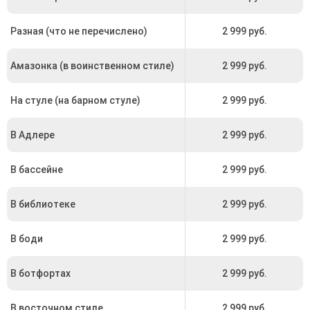
Разная (что не перечислено)
2 999 руб.
Амазонка (в воинственном стиле)
2 999 руб.
На стуле (на барном стуле)
2 999 руб.
В Адлере
2 999 руб.
В бассейне
2 999 руб.
В библиотеке
2 999 руб.
В боди
2 999 руб.
В ботфортах
2 999 руб.
В восточном стиле
2 999 руб.