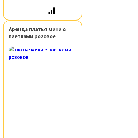
Аренда платья мини с
паетками розовое