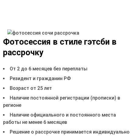
перо
роман
роскошь
деко
джаз
голливудский
прошлый
атмосфера
Фотосессия в стиле гэтсби в
девушка
женский
рассрочку
идея
блестка
яркий
вдохновлять
От 2 до 6 месяцев без переплаты
спина
экран
Резидент и гражданин РФ
смокинг
экранизация
Возраст от 25 лет
Наличие постоянной регистрации (прописки) в
регионе
Наличие официального и постоянного места
работы не менее 6 месяцев
Решение о рассрочке принимается индивидуально