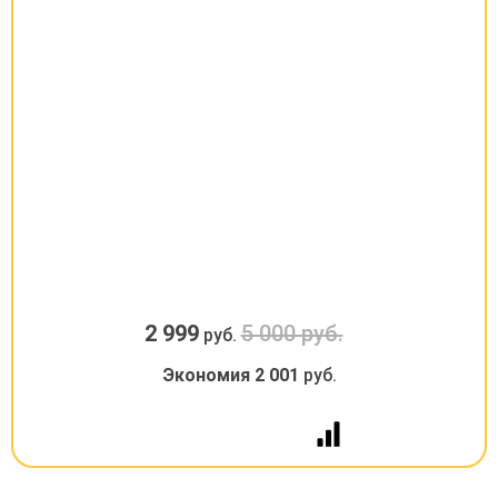
2 999
5 000 руб.
руб.
Экономия
2 001
руб.