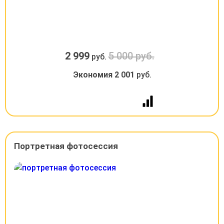
2 999
5 000 руб.
руб.
Экономия
2 001
руб.
Портретная фотосессия