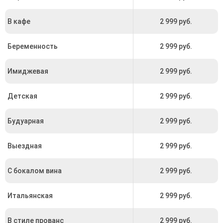
В кафе
2 999 руб.
Беременность
2 999 руб.
Имиджевая
2 999 руб.
Детская
2 999 руб.
Будуарная
2 999 руб.
Выездная
2 999 руб.
С бокалом вина
2 999 руб.
Итальянская
2 999 руб.
В стиле прованс
2 999 руб.