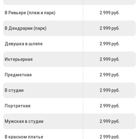
В Ривьере (пляж и парк)
2 999 руб.
В Дендрарии (парк)
2 999 руб.
Девушка в шляпе
2 999 руб.
Интерьерная
2 999 руб.
Предметная
2 999 руб.
В студии
2 999 руб.
Портретная
2 999 руб.
Мужская в студии
2 999 руб.
В красном платье
2 999 руб.