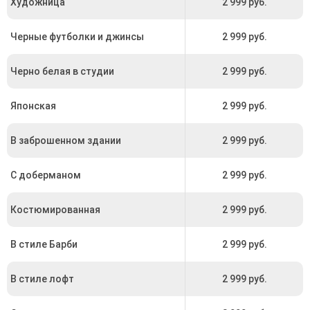
Художница
2 999 руб.
Черные футболки и джинсы
2 999 руб.
Черно белая в студии
2 999 руб.
Японская
2 999 руб.
В заброшенном здании
2 999 руб.
С доберманом
2 999 руб.
Костюмированная
2 999 руб.
В стиле Барби
2 999 руб.
В стиле лофт
2 999 руб.