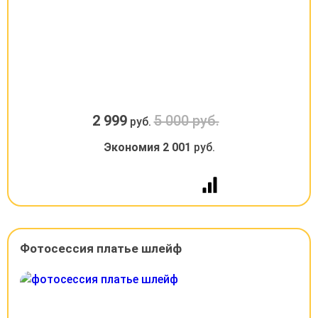
2 999
5 000 руб.
руб.
Экономия
2 001
руб.
Фотосессия платье шлейф