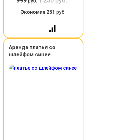
999
1 250 руб.
руб.
Экономия
251
руб.
Аренда платья со
шлейфом синее