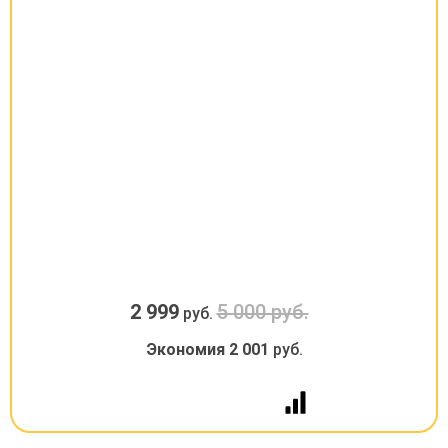
2 999
5 000 руб.
руб.
Экономия
2 001
руб.