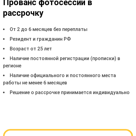
Прованс фотосессии в
влюбить
особенность
рассрочку
регион
цена
провинция
деревня
От 2 до 6 месяцев без переплаты
атмосфера
создавать
Резидент и гражданин РФ
посмотреть
вариант
Возраст от 25 лет
Наличие постоянной регистрации (прописки) в
регионе
Наличие официального и постоянного места
работы не менее 6 месяцев
Решение о рассрочке принимается индивидуально