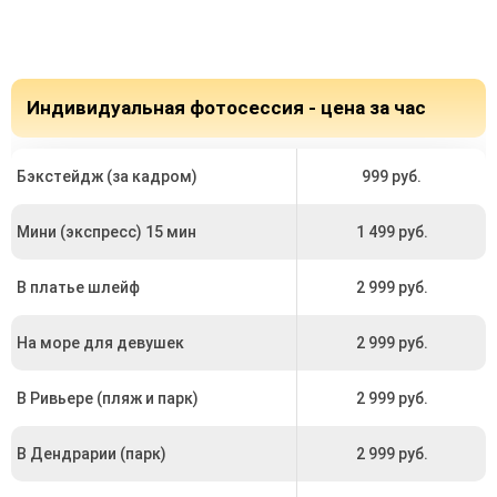
Индивидуальная фотосессия - цена за час
Бэкстейдж (за кадром)
999 руб.
Мини (экспресс) 15 мин
1 499 руб.
В платье шлейф
2 999 руб.
На море для девушек
2 999 руб.
В Ривьере (пляж и парк)
2 999 руб.
В Дендрарии (парк)
2 999 руб.