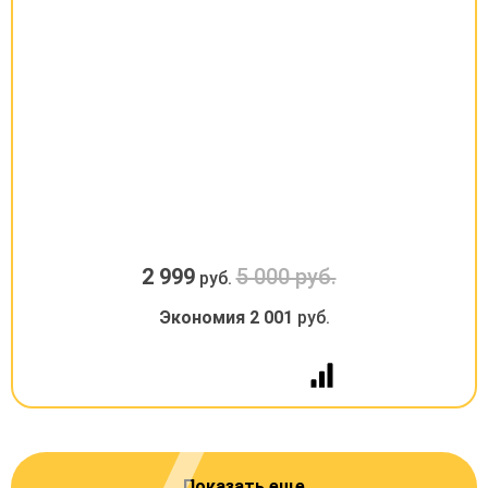
2 999
5 000 руб.
руб.
Экономия
2 001
руб.
Показать еще