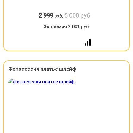
2 999
5 000 руб.
руб.
Экономия
2 001
руб.
Фотосессия платье шлейф