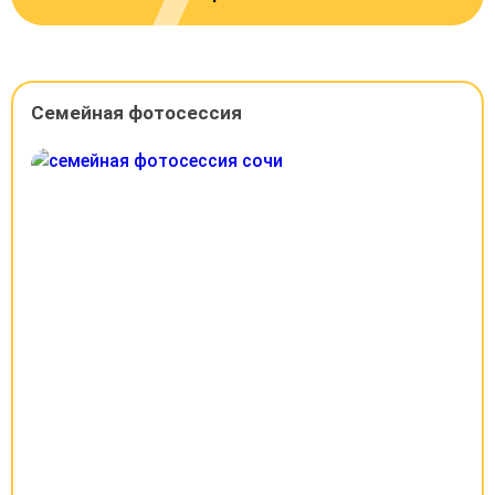
Семейная фотосессия