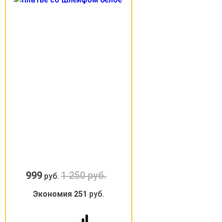
999
1 250 руб.
руб.
Экономия
251
руб.