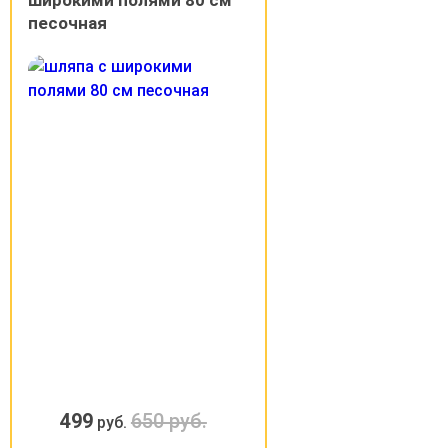
широкими полями 80 см
песочная
499
650 руб.
руб.