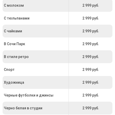
С молоком
2 999 руб.
С тюльпанами
2 999 руб.
С чайками
2 999 руб.
В Сочи Парк
2 999 руб.
В стиле ретро
2 999 руб.
Спорт
2 999 руб.
Художница
2 999 руб.
Черные футболки и джинсы
2 999 руб.
Черно белая в студии
2 999 руб.