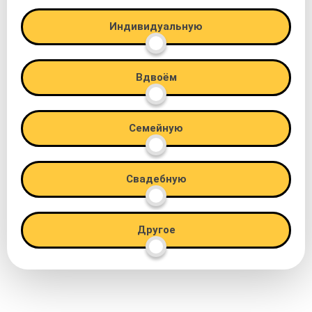
Индивидуальную
Вдвоём
Семейную
Свадебную
Другое