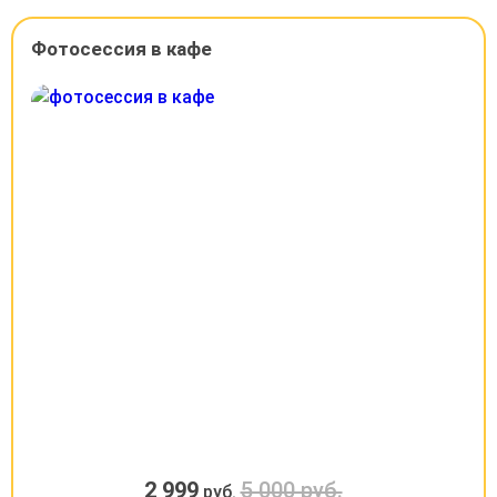
Фотосессия в кафе
2 999
5 000 руб.
руб.