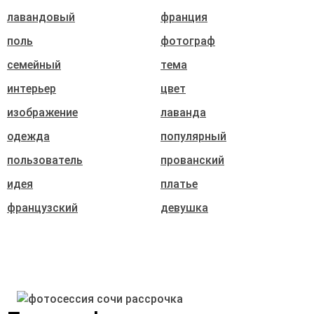
лавандовый
франция
поль
фотограф
семейный
тема
интерьер
цвет
изображение
лаванда
одежда
популярный
пользователь
прованский
идея
платье
французский
девушка
виноградник
мастер
разный
наряд
выбор
подходить
спокойствие
романтичность