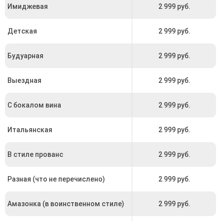
Имиджевая
2 999 руб.
Детская
2 999 руб.
Будуарная
2 999 руб.
Выездная
2 999 руб.
С бокалом вина
2 999 руб.
Итальянская
2 999 руб.
В стиле прованс
2 999 руб.
Разная (что не перечислено)
2 999 руб.
Амазонка (в воинственном стиле)
2 999 руб.