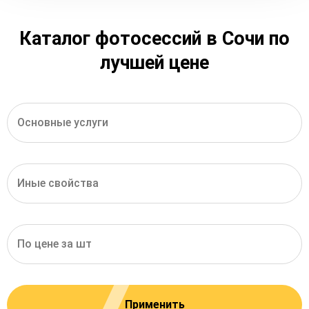
Каталог фотосессий в Сочи по
лучшей цене
Основные услуги
Иные свойства
По цене за шт
Применить