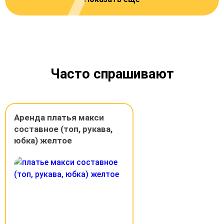
Часто спрашивают
Аренда платья макси
составное (топ, рукава,
юбка) желтое