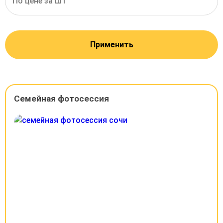
По цене за шт
Применить
Семейная фотосессия