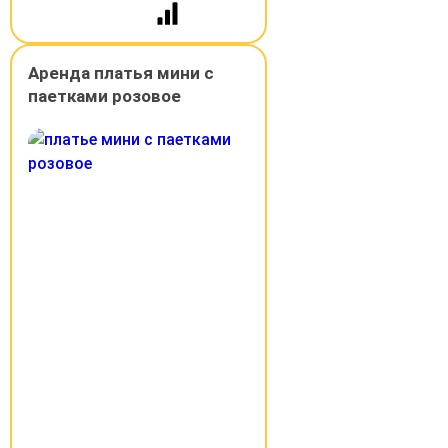
Аренда платья мини с
паетками розовое