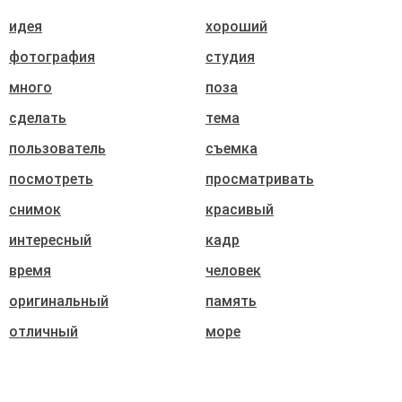
идея
хороший
фотография
студия
много
поза
сделать
тема
пользователь
съемка
посмотреть
просматривать
снимок
красивый
интересный
кадр
время
человек
оригинальный
память
отличный
море
получать
невеста
хорошо
вечеринка