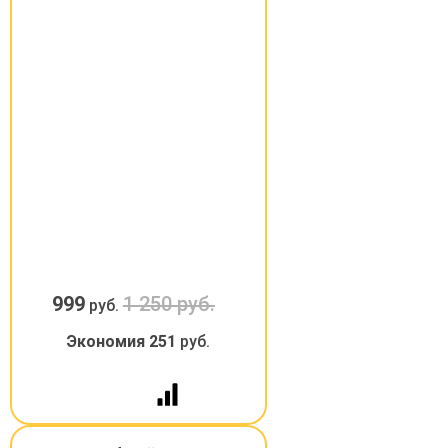
999
1 250 руб.
руб.
Экономия
251
руб.