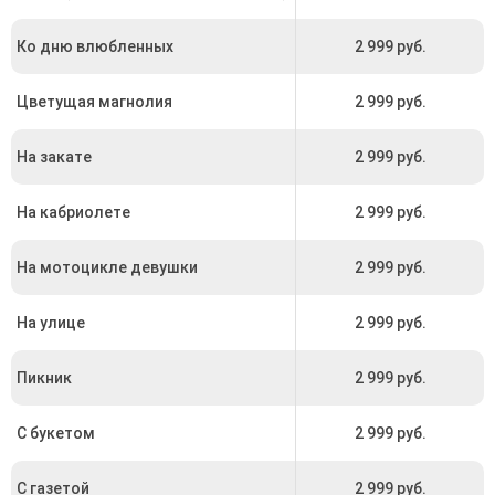
Ко дню влюбленных
2 999 руб.
Цветущая магнолия
2 999 руб.
На закате
2 999 руб.
На кабриолете
2 999 руб.
На мотоцикле девушки
2 999 руб.
На улице
2 999 руб.
Пикник
2 999 руб.
С букетом
2 999 руб.
С газетой
2 999 руб.