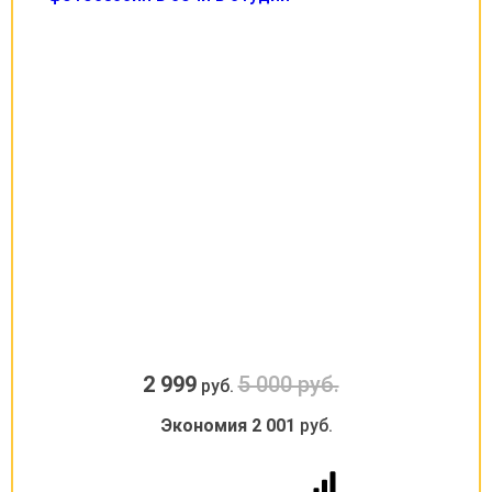
2 999
5 000 руб.
руб.
Экономия
2 001
руб.