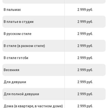
В пальмах
2 999 руб.
В платье в студии
2 999 руб.
В русском стиле
2 999 руб.
В стиле (в разном стиле)
2 999 руб.
В стиле гэтсби
2 999 руб.
Весенняя
2 999 руб.
Для девушки
2 999 руб.
Для полной девушки
2 999 руб.
Дома (в квартире, в частном доме)
2 999 руб.