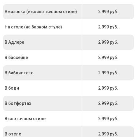
Амазонка (в воинственном стиле)
2 999 руб.
На стуле (на барном стуле)
2 999 руб.
В Адлере
2 999 руб.
В бассейне
2 999 руб.
В библиотеке
2 999 руб.
В боди
2 999 руб.
В ботфортах
2 999 руб.
В восточном стиле
2 999 руб.
В отеле
2 999 руб.