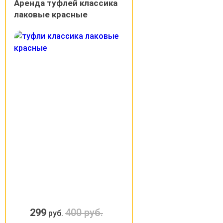
Аренда туфлей классика
лаковые красные
299
400 руб.
руб.