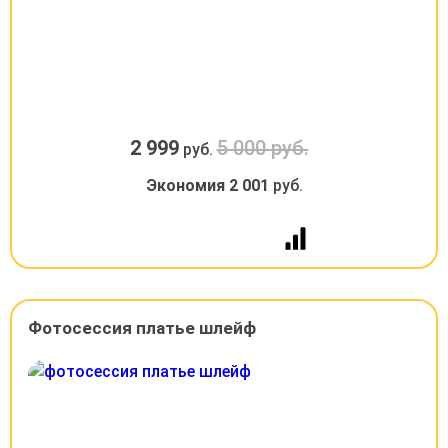
2 999
5 000 руб.
руб.
Экономия
2 001
руб.
Фотосессия платье шлейф