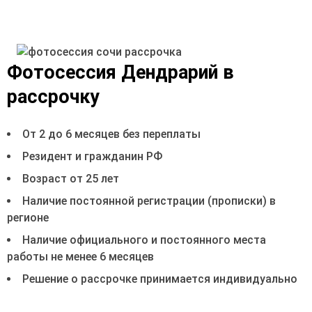
адлер
курорт
мэр
субтропический
участок
аллея
Фотосессия Дендрарий в
добираться
новый
рассрочку
купить
впечатление
южный
нижний
От 2 до 6 месяцев без переплаты
земля
канатный
Резидент и гражданин РФ
посещение
статья
Возраст от 25 лет
Наличие постоянной регистрации (прописки) в
регионе
Наличие официального и постоянного места
работы не менее 6 месяцев
Решение о рассрочке принимается индивидуально