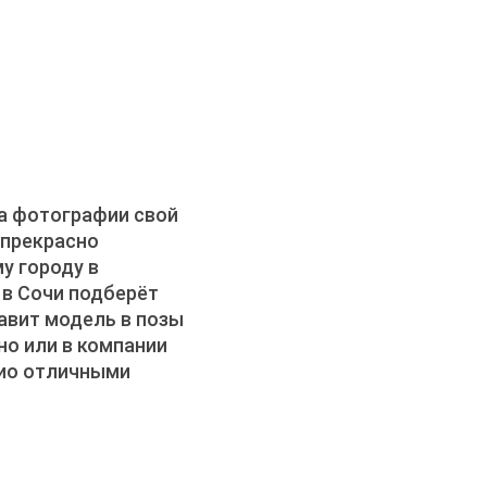
а фотографии свой
 прекрасно
у городу в
в Сочи подберёт
авит модель в позы
о или в компании
лио отличными